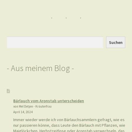
Schafgarbe – gut für die Verdauung 
Fotos © by Mel Detjen
Kategorie:
Verschiedenes
Schlagwörter:
Beifuß
,
Brennnessel
,
Dost
,
Gänseblümchen
,
Hagebutte
,
Kleiner Wiesenknopf
,
Löwenzahn
,
November
,
Purpurrote Taubnessel
,
Schafgarbe
,
Spitzwegerich
,
Thymian
,
Vogelmiere
,
Weiße Taubnessel
,
Wiesenlabkraut
,
Wildkräuter
,
Wildkräuter finden
,
Wildkräuter suchen