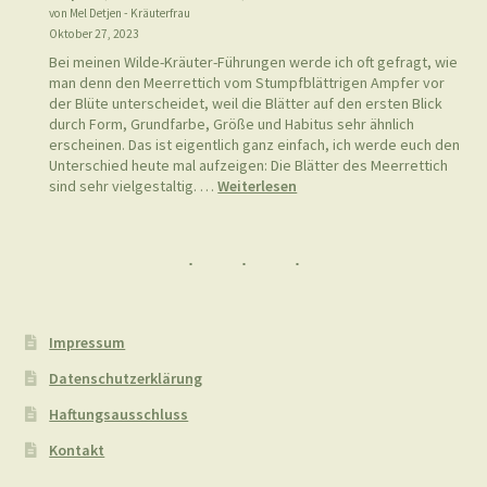
:
der Pflanzen den ganzen Winter über …
Weiterlesen
Wilde
Kräuter
im
Hagebutten-Oxymel
November
von Mel Detjen - Kräuterfrau
November 24, 2023
Wenn sich das Jahr dem Ende nähert und die Sonnenstrahlen
unser Gemüt erfreuen, fallen die rot leuchtenden Gebüsche
besonders ins Auge:Die Wildrosen haben ihre Früchte, die
Hagebutten, ausgebildet und bezaubern uns mit ihrer
Leuchtkraft! Aber nicht nur das Auge, kann sich an ihrem Anblick
erfreuen. Die Früchte der Wildrosen sind reich an Vitamin C,
:
enthalten …
Weiterlesen
Hagebutten-
Oxymel
Meerrettich (Armoracia rusticana) vs. Stumpfblättriger
Ampfer (Rumex obtusifolius)
von Mel Detjen - Kräuterfrau
Oktober 27, 2023
Bei meinen Wilde-Kräuter-Führungen werde ich oft gefragt, wie
man denn den Meerrettich vom Stumpfblättrigen Ampfer vor
der Blüte unterscheidet, weil die Blätter auf den ersten Blick