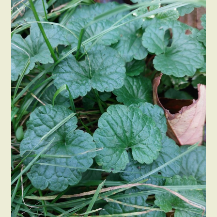
Wenn ich im Frühling, wo alles wächst und gedeiht, mit
kräuterbegeisterten Menschen unterwegs bin, kommt oft
die Frage: Und was isst Du dann im Winter???
Tatsächlich gibt es auch nach der Saison noch einiges an
Kräutern zu finden und auch wenn ich jetzt den Spätherbst
gewählt habe, sind einige der Pflanzen den ganzen Winter
über und sogar noch unter dicken Schneedecken zu finden.