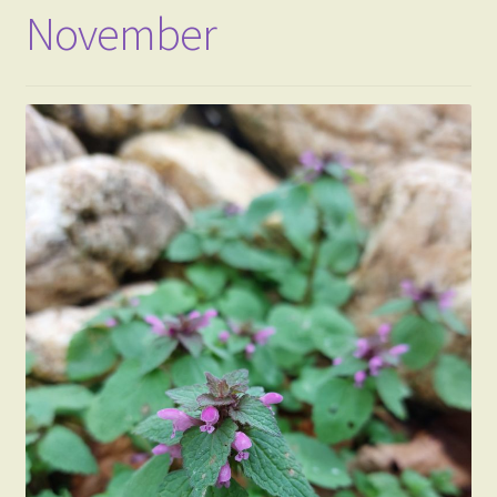
Schlagwort:
Schafgarbe
Veröffentlicht am
November 30, 2023
von
Mel Detjen - Kräuterfrau
—
Schreib einen Kommentar
Wilde Kräuter im
November