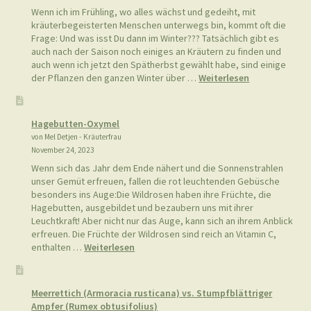
Bärlauch
vom
Aronstab
Feld-Hainsimse
unterscheide
von Mel Detjen - Kräuterfrau
März 15, 2024
Ganz besonders freue ich mich, wenn ich auf meinen
Streifzügen durch die Natur Pflanzen finde, die ich bisher noch
nicht in unserer Gegend gesehen oder sie so noch nicht
wahrgenommen habe. So habe ich bei meinem letzten
Spaziergang ein wunderschönes Exemplar der Feld-Hainsimse
entdeckt, welche ich bei uns vorher noch nicht gesehen
:
habe….manchmal muss man …
Weiterlesen
Feld-
Hainsimse
Wilde Kräuter im November
von Mel Detjen - Kräuterfrau
November 30, 2023
Wenn ich im Frühling, wo alles wächst und gedeiht, mit
kräuterbegeisterten Menschen unterwegs bin, kommt oft die
Frage: Und was isst Du dann im Winter??? Tatsächlich gibt es
auch nach der Saison noch einiges an Kräutern zu finden und
auch wenn ich jetzt den Spätherbst gewählt habe, sind einige