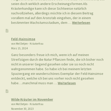
Suchen
Suchen
- Aus meinem Blog -
Bärlauch vom Aronstab unterscheiden
von Mel Detjen - Kräuterfrau
April 14, 2024
Immer wieder werde ich von Bärlauchsammlern gefragt, wie es
nur passieren könne, dass Leute den Bärlauch mit Pflanzen, wie
Maiglöckchen, Herbstzeitlose oder Aronstab verwechseln, das
seien doch wirklich andere Erscheinungsformen.Als
Kräuterkundige kann ich diese Sichtweise natürlich
nachvollziehen, allerdings möchte ich in diesem Beitrag
vorallem mal auf den Aronstab eingehen, der in einem
:
bestimmten Wachstumsstadium, dem …
Weiterlesen