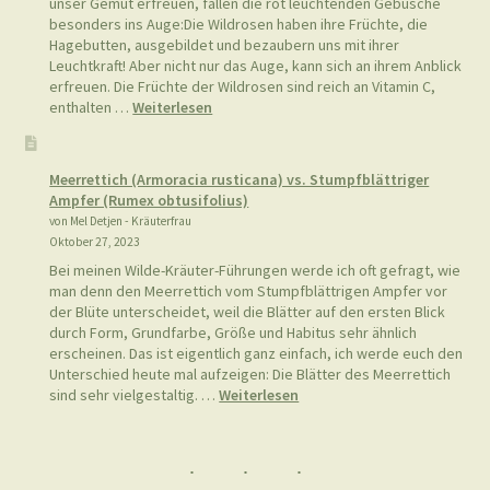
unser Gemüt erfreuen, fallen die rot leuchtenden Gebüsche
besonders ins Auge:Die Wildrosen haben ihre Früchte, die
Hagebutten, ausgebildet und bezaubern uns mit ihrer
Leuchtkraft! Aber nicht nur das Auge, kann sich an ihrem Anblick
erfreuen. Die Früchte der Wildrosen sind reich an Vitamin C,
:
enthalten …
Weiterlesen
Hagebutten-
Oxymel
Meerrettich (Armoracia rusticana) vs. Stumpfblättriger
Ampfer (Rumex obtusifolius)
von Mel Detjen - Kräuterfrau
Oktober 27, 2023
Bei meinen Wilde-Kräuter-Führungen werde ich oft gefragt, wie
man denn den Meerrettich vom Stumpfblättrigen Ampfer vor
der Blüte unterscheidet, weil die Blätter auf den ersten Blick
durch Form, Grundfarbe, Größe und Habitus sehr ähnlich
erscheinen. Das ist eigentlich ganz einfach, ich werde euch den
Unterschied heute mal aufzeigen: Die Blätter des Meerrettich
:
sind sehr vielgestaltig. …
Weiterlesen
Meerrettich
(Armoracia
rusticana)
vs.