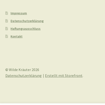
Stumpfblättriger
Ampfer
(Rumex
Impressum
obtusifolius)
Datenschutzerklärung
Haftungsausschluss
Kontakt
© Wilde Kräuter 2026
Datenschutzerklärung
Erstellt mit Storefront
.