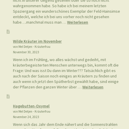
nicht in unserer Gegend gesehen oder sie so noch nicht
wahrgenommen habe. So habe ich bei meinem letzten
Spaziergang ein wunderschönes Exemplar der Feld-Hainsimse
entdeckt, welche ich bei uns vorher noch nicht gesehen
:
habe….manchmal muss man …
Weiterlesen
Feld-
Hainsimse
Wilde Kräuter im November
von Mel Detjen - Kräuterfrau
November 30, 2023
Wenn ich im Frühling, wo alles wächst und gedeiht, mit
kräuterbegeisterten Menschen unterwegs bin, kommt oft die
Frage: Und was isst Du dann im Winter??? Tatsächlich gibt es
auch nach der Saison noch einiges an Kräutern zu finden und
auch wenn ich jetzt den Spätherbst gewählt habe, sind einige
:
der Pflanzen den ganzen Winter über …
Weiterlesen
Wilde
Kräuter
im
Hagebutten-Oxymel
November
von Mel Detjen - Kräuterfrau
November 24, 2023
Wenn sich das Jahr dem Ende nähert und die Sonnenstrahlen