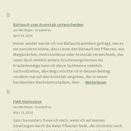
Bärlauch vom Aronstab unterscheiden
von Mel Detjen - Kräuterfrau
April 14, 2024
Immer wieder werde ich von Bärlauchsammlern gefragt, wie es
nur passieren könne, dass Leute den Bärlauch mit Pflanzen, wie
Maiglöckchen, Herbstzeitlose oder Aronstab verwechseln, das
seien doch wirklich andere Erscheinungsformen.Als
Kräuterkundige kann ich diese Sichtweise natürlich
nachvollziehen, allerdings möchte ich in diesem Beitrag
vorallem mal auf den Aronstab eingehen, der in einem
:
bestimmten Wachstumsstadium, dem …
Weiterlesen
Bärlauch
vom
Aronstab
Feld-Hainsimse
unterscheide
von Mel Detjen - Kräuterfrau
März 15, 2024
Ganz besonders freue ich mich, wenn ich auf meinen
Streifzügen durch die Natur Pflanzen finde, die ich bisher noch