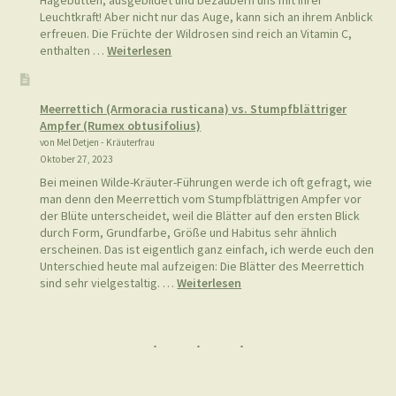
Meerrettich (Armoracia rusticana) vs. Stumpfblättriger
Ampfer (Rumex obtusifolius)
von Mel Detjen - Kräuterfrau
Oktober 27, 2023
Bei meinen Wilde-Kräuter-Führungen werde ich oft gefragt, wie
man denn den Meerrettich vom Stumpfblättrigen Ampfer vor
der Blüte unterscheidet, weil die Blätter auf den ersten Blick
durch Form, Grundfarbe, Größe und Habitus sehr ähnlich
erscheinen. Das ist eigentlich ganz einfach, ich werde euch den
Unterschied heute mal aufzeigen: Die Blätter des Meerrettich
:
sind sehr vielgestaltig. …
Weiterlesen
Meerrettich
(Armoracia
rusticana)
vs.
Stumpfblättriger
Ampfer
(Rumex
Impressum
obtusifolius)
Datenschutzerklärung
Haftungsausschluss