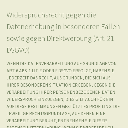
sowie gegen Direktwerbung (Art. 21
DSGVO)
WENN DIE DATENVERARBEITUNG AUF GRUNDLAGE VON
ART. 6 ABS. 1 LIT. E ODER F DSGVO ERFOLGT, HABEN SIE
JEDERZEIT DAS RECHT, AUS GRÜNDEN, DIE SICH AUS
IHRER BESONDEREN SITUATION ERGEBEN, GEGEN DIE
VERARBEITUNG IHRER PERSONENBEZOGENEN DATEN
WIDERSPRUCH EINZULEGEN; DIES GILT AUCH FÜR EIN
AUF DIESE BESTIMMUNGEN GESTÜTZTES PROFILING. DIE
JEWEILIGE RECHTSGRUNDLAGE, AUF DENEN EINE
VERARBEITUNG BERUHT, ENTNEHMEN SIE DIESER
DATENSCHUTZERKLÄRUNG. WENN SIE WIDERSPRUCH
EINLEGEN, WERDEN WIR IHRE BETROFFENEN
PERSONENBEZOGENEN DATEN NICHT MEHR
VERARBEITEN, ES SEI DENN, WIR KÖNNEN ZWINGENDE
SCHUTZWÜRDIGE GRÜNDE FÜR DIE VERARBEITUNG