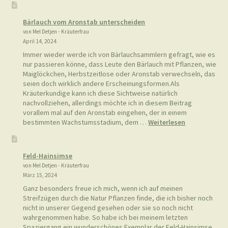
nur passieren könne, dass Leute den Bärlauch mit Pflanzen, wie
Maiglöckchen, Herbstzeitlose oder Aronstab verwechseln, das
seien doch wirklich andere Erscheinungsformen.Als
Kräuterkundige kann ich diese Sichtweise natürlich
nachvollziehen, allerdings möchte ich in diesem Beitrag
vorallem mal auf den Aronstab eingehen, der in einem
:
bestimmten Wachstumsstadium, dem …
Weiterlesen
Bärlauch
vom
Aronstab
Feld-Hainsimse
unterscheide
von Mel Detjen - Kräuterfrau
März 15, 2024
Ganz besonders freue ich mich, wenn ich auf meinen
Streifzügen durch die Natur Pflanzen finde, die ich bisher noch
nicht in unserer Gegend gesehen oder sie so noch nicht
wahrgenommen habe. So habe ich bei meinem letzten
Spaziergang ein wunderschönes Exemplar der Feld-Hainsimse
entdeckt, welche ich bei uns vorher noch nicht gesehen
:
habe….manchmal muss man …
Weiterlesen
Feld-
Hainsimse
Wilde Kräuter im November