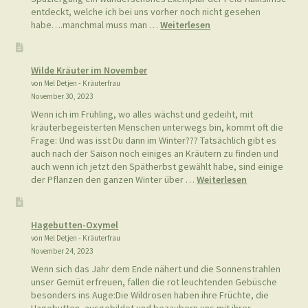
von Mel Detjen - Kräuterfrau
November 30, 2023
Wenn ich im Frühling, wo alles wächst und gedeiht, mit
kräuterbegeisterten Menschen unterwegs bin, kommt oft die
Frage: Und was isst Du dann im Winter??? Tatsächlich gibt es
auch nach der Saison noch einiges an Kräutern zu finden und
auch wenn ich jetzt den Spätherbst gewählt habe, sind einige
:
der Pflanzen den ganzen Winter über …
Weiterlesen
Wilde
Kräuter
im
Hagebutten-Oxymel
November
von Mel Detjen - Kräuterfrau
November 24, 2023
Wenn sich das Jahr dem Ende nähert und die Sonnenstrahlen
unser Gemüt erfreuen, fallen die rot leuchtenden Gebüsche
besonders ins Auge:Die Wildrosen haben ihre Früchte, die
Hagebutten, ausgebildet und bezaubern uns mit ihrer
Leuchtkraft! Aber nicht nur das Auge, kann sich an ihrem Anblick
erfreuen. Die Früchte der Wildrosen sind reich an Vitamin C,
:
enthalten …
Weiterlesen
Hagebutten-
Oxymel