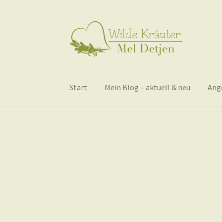
Zur
Zum
Navigation
Inhalt
springen
springen
Start
Mein Blog – aktuell & neu
Ang