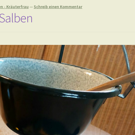
en - Kräuterfrau
—
Schreib einen Kommentar
Salben