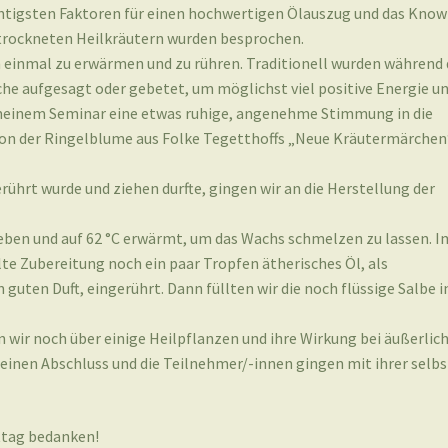
chtigsten Faktoren für einen hochwertigen Ölauszug und das Know
etrockneten Heilkräutern wurden besprochen.
 einmal zu erwärmen und zu rühren. Traditionell wurden während 
che aufgesagt oder gebetet, um möglichst viel positive Energie u
i meinem Seminar eine etwas ruhige, angenehme Stimmung in die
e von der Ringelblume aus Folke Tegetthoffs „Neue Kräutermärchen
hrt wurde und ziehen durfte, gingen wir an die Herstellung der
eben und auf 62 °C erwärmt, um das Wachs schmelzen zu lassen. I
lte Zubereitung noch ein paar Tropfen ätherisches Öl, als
guten Duft, eingerührt. Dann füllten wir die noch flüssige Salbe i
hen wir noch über einige Heilpflanzen und ihre Wirkung bei äußerlic
inen Abschluss und die Teilnehmer/-innen gingen mit ihrer selbs
ttag bedanken!