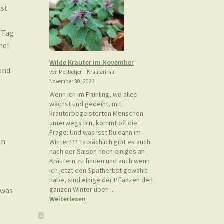
nst
 Tag
mel
Wilde Kräuter im November
und
von Mel Detjen - Kräuterfrau
November 30, 2023
Wenn ich im Frühling, wo alles
wächst und gedeiht, mit
kräuterbegeisterten Menschen
unterwegs bin, kommt oft die
Frage: Und was isst Du dann im
An
Winter??? Tatsächlich gibt es auch
nach der Saison noch einiges an
Kräutern zu finden und auch wenn
ich jetzt den Spätherbst gewählt
habe, sind einige der Pflanzen den
ganzen Winter über …
twas
:
Weiterlesen
Wilde
Kräuter