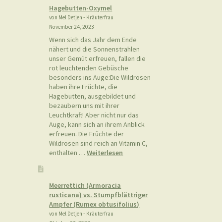
im
Hagebutten-Oxymel
November
von Mel Detjen - Kräuterfrau
November 24, 2023
Wenn sich das Jahr dem Ende
nähert und die Sonnenstrahlen
unser Gemüt erfreuen, fallen die
rot leuchtenden Gebüsche
besonders ins Auge:Die Wildrosen
haben ihre Früchte, die
Hagebutten, ausgebildet und
bezaubern uns mit ihrer
Leuchtkraft! Aber nicht nur das
Auge, kann sich an ihrem Anblick
erfreuen. Die Früchte der
Wildrosen sind reich an Vitamin C,
:
enthalten …
Weiterlesen
Hagebutten-
Oxymel
Meerrettich (Armoracia
rusticana) vs. Stumpfblättriger
Ampfer (Rumex obtusifolius)
von Mel Detjen - Kräuterfrau