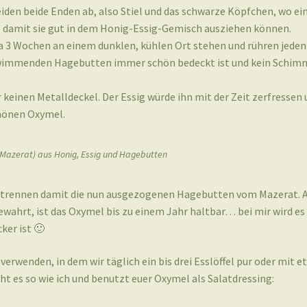
iden beide Enden ab, also Stiel und das schwarze Köpfchen, wo ei
n, damit sie gut in dem Honig-Essig-Gemisch ausziehen können.
a 3 Wochen an einem dunklen, kühlen Ort stehen und rühren jeden
hwimmenden Hagebutten immer schön bedeckt ist und kein Schim
einen Metalldeckel. Der Essig würde ihn mit der Zeit zerfressen 
chönen Oxymel.
Mazerat) aus Honig, Essig und Hagebutten
d trennen damit die nun ausgezogenen Hagebutten vom Mazerat. 
ewahrt, ist das Oxymel bis zu einem Jahr haltbar… bei mir wird es
ker ist 🙂
erwenden, in dem wir täglich ein bis drei Esslöffel pur oder mit e
t es so wie ich und benutzt euer Oxymel als Salatdressing: