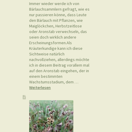
Immer wieder werde ich von
Bärlauchsammlern gefragt, wie es
nur passieren könne, dass Leute
den Bärlauch mit Pflanzen, wie
Maiglöckchen, Herbstzeitlose
oder Aronstab verwechseln, das
seien doch wirklich andere
Erscheinungsformen.Als
Kräuterkundige kann ich diese
Sichtweise natürlich
nachvollziehen, allerdings möchte
ich in diesem Beitrag vorallem mal
auf den Aronstab eingehen, der in
einem bestimmten
Wachstumsstadium, dem …
:
Weiterlesen
Bärlauch
vom
Aronstab
unterscheiden