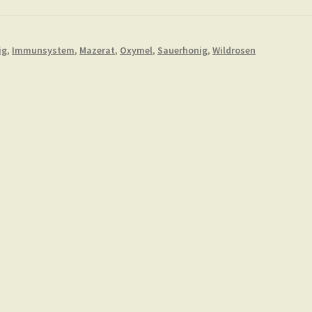
ig
,
Immunsystem
,
Mazerat
,
Oxymel
,
Sauerhonig
,
Wildrosen