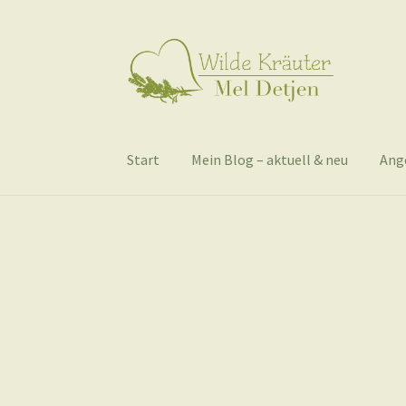
Zur
Zum
Navigation
Inhalt
springen
springen
Start
Mein Blog – aktuell & neu
Ang