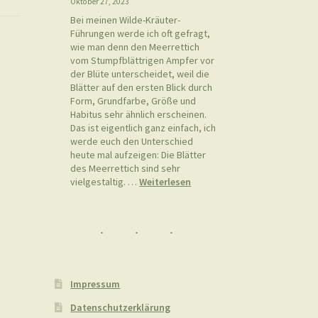
Oktober 27, 2023
Bei meinen Wilde-Kräuter-
Führungen werde ich oft gefragt,
wie man denn den Meerrettich
vom Stumpfblättrigen Ampfer vor
der Blüte unterscheidet, weil die
Blätter auf den ersten Blick durch
Form, Grundfarbe, Größe und
Habitus sehr ähnlich erscheinen.
Das ist eigentlich ganz einfach, ich
werde euch den Unterschied
heute mal aufzeigen: Die Blätter
des Meerrettich sind sehr
:
vielgestaltig. …
Weiterlesen
Meerrettich
(Armoracia
rusticana)
vs.
Stumpfblättriger
Ampfer
(Rumex
Impressum
obtusifolius)
Datenschutzerklärung