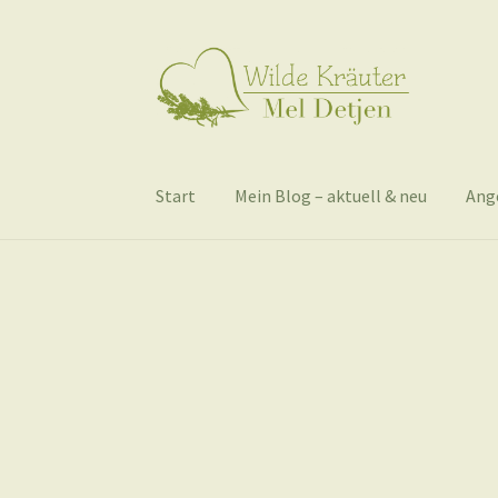
Zur
Zum
Navigation
Inhalt
springen
springen
Start
Mein Blog – aktuell & neu
Ang