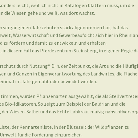
onders leicht, weil ich nicht in Katalogen blättern muss, um die
n die Wiesen gehe und weiß, was dort wächst.
 den vergangenen Jahrzehnten stark abgenommen hat, hat das
t, Wasserwirtschaft und Gewerbeaufsicht sich hier in Rheinlan
d zu fördern und damit zu entwickeln und erhalten.
t, in diesem Fall das Pferdezentrum Steinsberg, in eigener Regie di
schutz durch Nutzung“. D. h. der Zeitpunkt, die Art und die Häufig
ßen und Ganzen in Eigenverantwortung des Landwirtes, die Fläche
einmal im Jahr gemäht oder beweidet werden.
stimmen, wurden Pflanzenarten ausgewählt, die als Stellvertreter
e Bio-Idikatoren. So zeigt zum Beispiel der Baldrian und die
der Wiesen-Salbei und das Echte Labkraut mäßig nähstoffversor
iste, der Kennartenliste, in der Blütezeit der Wildpflanzen zu
Umwelt für die Förderung einzureichen.