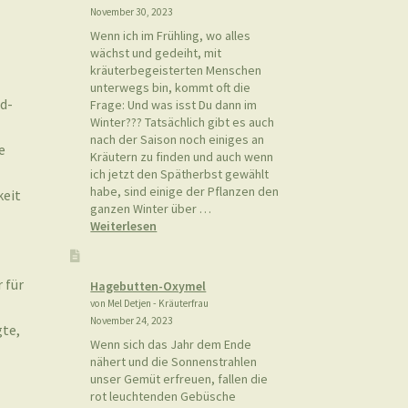
November 30, 2023
Wenn ich im Frühling, wo alles
wächst und gedeiht, mit
kräuterbegeisterten Menschen
unterwegs bin, kommt oft die
d-
Frage: Und was isst Du dann im
Winter??? Tatsächlich gibt es auch
nach der Saison noch einiges an
e
Kräutern zu finden und auch wenn
ich jetzt den Spätherbst gewählt
habe, sind einige der Pflanzen den
keit
ganzen Winter über …
:
Weiterlesen
Wilde
Kräuter
im
 für
Hagebutten-Oxymel
November
von Mel Detjen - Kräuterfrau
November 24, 2023
gte,
Wenn sich das Jahr dem Ende
nähert und die Sonnenstrahlen
unser Gemüt erfreuen, fallen die
rot leuchtenden Gebüsche