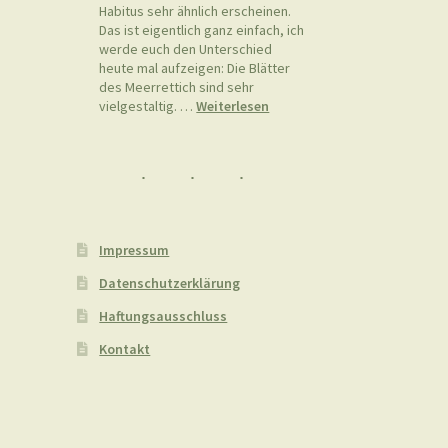
Habitus sehr ähnlich erscheinen.
Das ist eigentlich ganz einfach, ich
werde euch den Unterschied
heute mal aufzeigen: Die Blätter
des Meerrettich sind sehr
:
vielgestaltig. …
Weiterlesen
Meerrettich
(Armoracia
rusticana)
vs.
Stumpfblättriger
Ampfer
(Rumex
Impressum
obtusifolius)
Datenschutzerklärung
Haftungsausschluss
Kontakt