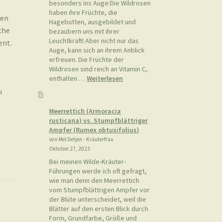
besonders ins Auge:Die Wildrosen
haben ihre Früchte, die
zen
Hagebutten, ausgebildet und
che
bezaubern uns mit ihrer
Leuchtkraft! Aber nicht nur das
ent.
Auge, kann sich an ihrem Anblick
erfreuen. Die Früchte der
Wildrosen sind reich an Vitamin C,
:
enthalten …
Weiterlesen
Hagebutten-
u
Oxymel
Meerrettich (Armoracia
rusticana) vs. Stumpfblättriger
Ampfer (Rumex obtusifolius)
von Mel Detjen - Kräuterfrau
Oktober 27, 2023
Bei meinen Wilde-Kräuter-
Führungen werde ich oft gefragt,
wie man denn den Meerrettich
vom Stumpfblättrigen Ampfer vor
der Blüte unterscheidet, weil die
Blätter auf den ersten Blick durch
Form, Grundfarbe, Größe und