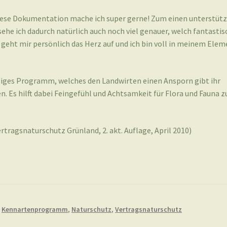
iese Dokumentation mache ich super gerne! Zum einen unterstüt
he ich dadurch natürlich auch noch viel genauer, welch fantastis
a geht mir persönlich das Herz auf und ich bin voll in meinem Elem
ges Programm, welches den Landwirten einen Ansporn gibt ihr
n. Es hilft dabei Feingefühl und Achtsamkeit für Flora und Fauna z
rtragsnaturschutz Grünland, 2. akt. Auflage, April 2010)
,
Kennartenprogramm
,
Naturschutz
,
Vertragsnaturschutz