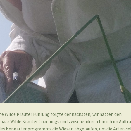
ine Wilde Kräuter Führung folgte der nächsten, wir hatten den
aar Wilde Kräuter Coachings und zwischendurch bin ich im Auftr
es Kennartenprogramms die Wiesen abgelaufen, um die Artenviel