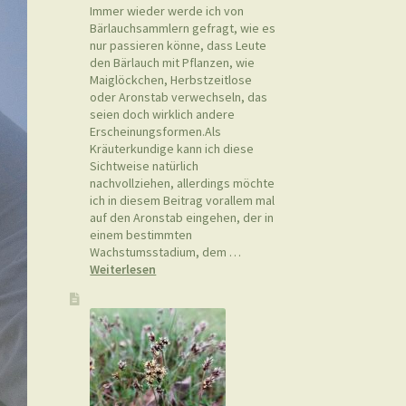
Immer wieder werde ich von
Bärlauchsammlern gefragt, wie es
nur passieren könne, dass Leute
den Bärlauch mit Pflanzen, wie
Maiglöckchen, Herbstzeitlose
oder Aronstab verwechseln, das
seien doch wirklich andere
Erscheinungsformen.Als
Kräuterkundige kann ich diese
Sichtweise natürlich
nachvollziehen, allerdings möchte
ich in diesem Beitrag vorallem mal
auf den Aronstab eingehen, der in
einem bestimmten
Wachstumsstadium, dem …
:
Weiterlesen
Bärlauch
vom
Aronstab
unterscheiden