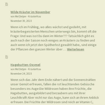
Feld-
Hainsimse
Wilde Kräuter im November
von Mel Detjen - Kräuterfrau
November 30, 2023
Wenn ich im Frühling, wo alles wächst und gedeiht, mit
kräuterbegeisterten Menschen unterwegs bin, kommt oft die
Frage: Und was isst Du dann im Winter??? Tatsächlich gibt es
auch nach der Saison noch einiges an Kräutern zu finden und
auch wenn ich jetzt den Spätherbst gewählt habe, sind einige
:
der Pflanzen den ganzen Winter über …
Weiterlesen
Wilde
Kräuter
im
Hagebutten-Oxymel
November
von Mel Detjen - Kräuterfrau
November 24, 2023
Wenn sich das Jahr dem Ende nähert und die Sonnenstrahlen
unser Gemüt erfreuen, fallen die rot leuchtenden Gebüsche
besonders ins Auge:Die Wildrosen haben ihre Früchte, die
Hagebutten, ausgebildet und bezaubern uns mit ihrer
Leuchtkraft! Aber nicht nur das Auge, kann sich an ihrem Anblick
erfreuen. Die Früchte der Wildrosen sind reich an Vitamin C,