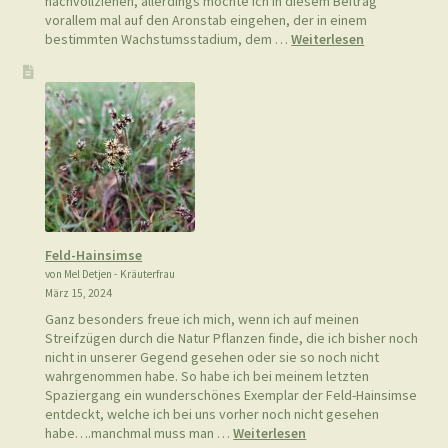
nachvollziehen, allerdings möchte ich in diesem Beitrag
vorallem mal auf den Aronstab eingehen, der in einem
:
bestimmten Wachstumsstadium, dem …
Weiterlesen
Bärlauch
vom
Aronstab
unterscheide
Feld-Hainsimse
von Mel Detjen - Kräuterfrau
März 15, 2024
Ganz besonders freue ich mich, wenn ich auf meinen
Streifzügen durch die Natur Pflanzen finde, die ich bisher noch
nicht in unserer Gegend gesehen oder sie so noch nicht
wahrgenommen habe. So habe ich bei meinem letzten
Spaziergang ein wunderschönes Exemplar der Feld-Hainsimse
entdeckt, welche ich bei uns vorher noch nicht gesehen
:
habe….manchmal muss man …
Weiterlesen