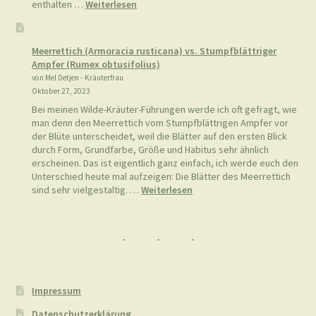
:
enthalten …
Weiterlesen
Hagebutten-
Oxymel
Meerrettich (Armoracia rusticana) vs. Stumpfblättriger
Ampfer (Rumex obtusifolius)
von Mel Detjen - Kräuterfrau
Oktober 27, 2023
Bei meinen Wilde-Kräuter-Führungen werde ich oft gefragt, wie
man denn den Meerrettich vom Stumpfblättrigen Ampfer vor
der Blüte unterscheidet, weil die Blätter auf den ersten Blick
durch Form, Grundfarbe, Größe und Habitus sehr ähnlich
erscheinen. Das ist eigentlich ganz einfach, ich werde euch den
Unterschied heute mal aufzeigen: Die Blätter des Meerrettich
:
sind sehr vielgestaltig. …
Weiterlesen
Meerrettich
(Armoracia
rusticana)
vs.
Stumpfblättriger
Ampfer
(Rumex
Impressum
obtusifolius)
Datenschutzerklärung