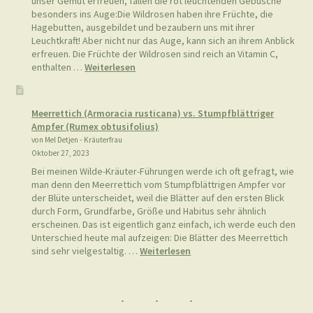
unser Gemüt erfreuen, fallen die rot leuchtenden Gebüsche
besonders ins Auge:Die Wildrosen haben ihre Früchte, die
Hagebutten, ausgebildet und bezaubern uns mit ihrer
Leuchtkraft! Aber nicht nur das Auge, kann sich an ihrem Anblick
erfreuen. Die Früchte der Wildrosen sind reich an Vitamin C,
:
enthalten …
Weiterlesen
Hagebutten-
Oxymel
Meerrettich (Armoracia rusticana) vs. Stumpfblättriger
Ampfer (Rumex obtusifolius)
von Mel Detjen - Kräuterfrau
Oktober 27, 2023
Bei meinen Wilde-Kräuter-Führungen werde ich oft gefragt, wie
man denn den Meerrettich vom Stumpfblättrigen Ampfer vor
der Blüte unterscheidet, weil die Blätter auf den ersten Blick
durch Form, Grundfarbe, Größe und Habitus sehr ähnlich
erscheinen. Das ist eigentlich ganz einfach, ich werde euch den
Unterschied heute mal aufzeigen: Die Blätter des Meerrettich
:
sind sehr vielgestaltig. …
Weiterlesen
Meerrettich
(Armoracia
rusticana)
vs.