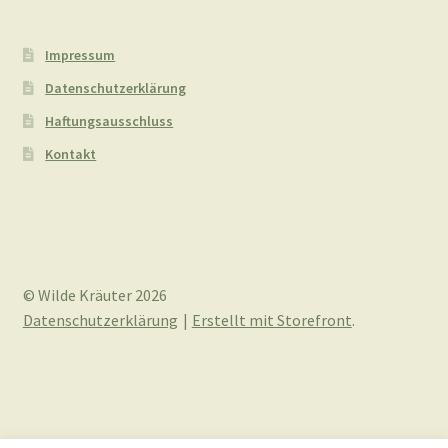
Stumpfblättriger
Ampfer
(Rumex
Impressum
obtusifolius)
Datenschutzerklärung
Haftungsausschluss
Kontakt
© Wilde Kräuter 2026
Datenschutzerklärung
Erstellt mit Storefront
.