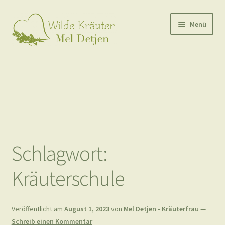
Zur
Zum
Menü
Navigation
Inhalt
springen
springen
Start
Mein Blog – aktuell & neu
Mel Detjen Löwenzahn Brotaufstrich
Angebote, Kurse & Workshops
Meine Qualifikation(en)
Schlagwort:
Kontakt
Kräuterschule
Impressum
Veröffentlicht am
August 1, 2023
von
Mel Detjen - Kräuterfrau
—
Schreib einen Kommentar