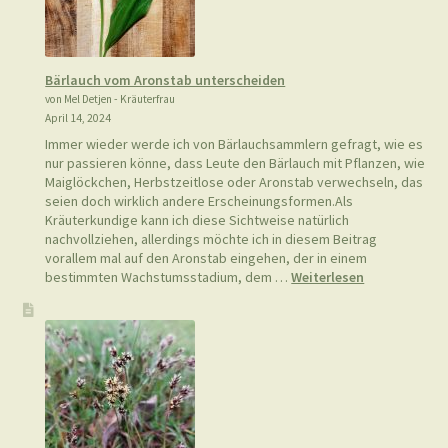
Bärlauch vom Aronstab unterscheiden
von Mel Detjen - Kräuterfrau
April 14, 2024
Immer wieder werde ich von Bärlauchsammlern gefragt, wie es
nur passieren könne, dass Leute den Bärlauch mit Pflanzen, wie
Maiglöckchen, Herbstzeitlose oder Aronstab verwechseln, das
seien doch wirklich andere Erscheinungsformen.Als
Kräuterkundige kann ich diese Sichtweise natürlich
nachvollziehen, allerdings möchte ich in diesem Beitrag
vorallem mal auf den Aronstab eingehen, der in einem
:
bestimmten Wachstumsstadium, dem …
Weiterlesen
Bärlauch
vom
Aronstab
unterscheide