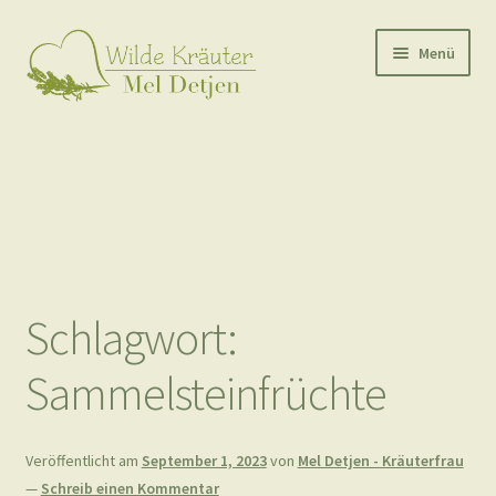
Zur
Zum
Menü
Navigation
Inhalt
springen
springen
Start
Mein Blog – aktuell & neu
Angebote, Kurse & Workshops
Meine Qualifikation(en)
Schlagwort:
Kontakt
Sammelsteinfrüchte
Impressum
Veröffentlicht am
September 1, 2023
von
Mel Detjen - Kräuterfrau
—
Schreib einen Kommentar