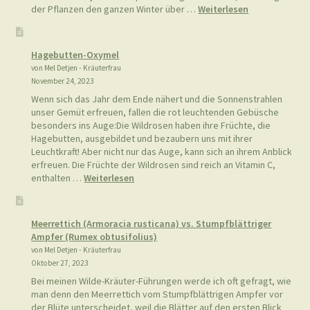
:
der Pflanzen den ganzen Winter über …
Weiterlesen
Wilde
Kräuter
im
Hagebutten-Oxymel
November
von Mel Detjen - Kräuterfrau
November 24, 2023
Wenn sich das Jahr dem Ende nähert und die Sonnenstrahlen
unser Gemüt erfreuen, fallen die rot leuchtenden Gebüsche
besonders ins Auge:Die Wildrosen haben ihre Früchte, die
Hagebutten, ausgebildet und bezaubern uns mit ihrer
Leuchtkraft! Aber nicht nur das Auge, kann sich an ihrem Anblick
erfreuen. Die Früchte der Wildrosen sind reich an Vitamin C,
:
enthalten …
Weiterlesen
Hagebutten-
Oxymel
Meerrettich (Armoracia rusticana) vs. Stumpfblättriger
Ampfer (Rumex obtusifolius)
von Mel Detjen - Kräuterfrau
Oktober 27, 2023
Bei meinen Wilde-Kräuter-Führungen werde ich oft gefragt, wie
man denn den Meerrettich vom Stumpfblättrigen Ampfer vor
der Blüte unterscheidet, weil die Blätter auf den ersten Blick