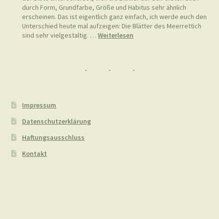
durch Form, Grundfarbe, Größe und Habitus sehr ähnlich
erscheinen. Das ist eigentlich ganz einfach, ich werde euch den
Unterschied heute mal aufzeigen: Die Blätter des Meerrettich
:
sind sehr vielgestaltig. …
Weiterlesen
Meerrettich
(Armoracia
rusticana)
vs.
Stumpfblättriger
Ampfer
(Rumex
Impressum
obtusifolius)
Datenschutzerklärung
Haftungsausschluss
Kontakt