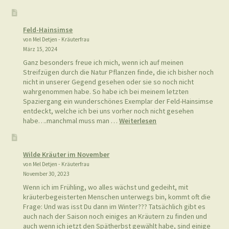
Bärlauch
vom
Aronstab
Feld-Hainsimse
unterscheide
von Mel Detjen - Kräuterfrau
März 15, 2024
Ganz besonders freue ich mich, wenn ich auf meinen
Streifzügen durch die Natur Pflanzen finde, die ich bisher noch
nicht in unserer Gegend gesehen oder sie so noch nicht
wahrgenommen habe. So habe ich bei meinem letzten
Spaziergang ein wunderschönes Exemplar der Feld-Hainsimse
entdeckt, welche ich bei uns vorher noch nicht gesehen
:
habe….manchmal muss man …
Weiterlesen
Feld-
Hainsimse
Wilde Kräuter im November
von Mel Detjen - Kräuterfrau
November 30, 2023
Wenn ich im Frühling, wo alles wächst und gedeiht, mit
kräuterbegeisterten Menschen unterwegs bin, kommt oft die
Frage: Und was isst Du dann im Winter??? Tatsächlich gibt es
auch nach der Saison noch einiges an Kräutern zu finden und
auch wenn ich jetzt den Spätherbst gewählt habe, sind einige