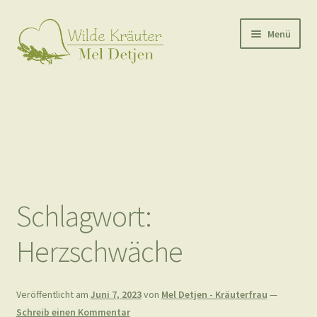
Zur
Zum
Menü
Navigation
Inhalt
springen
springen
Start
Mein Blog – aktuell & neu
Angebote, Kurse & Workshops
Meine Qualifikation(en)
Schlagwort:
Kontakt
Herzschwäche
Impressum
Veröffentlicht am
Juni 7, 2023
von
Mel Detjen - Kräuterfrau
—
Schreib einen Kommentar