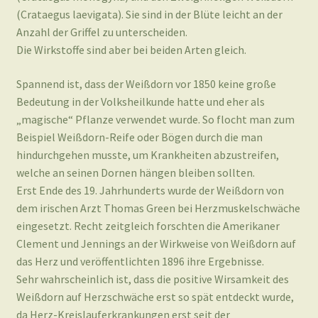
(Crataegus laevigata). Sie sind in der Blüte leicht an der
Anzahl der Griffel zu unterscheiden.
Die Wirkstoffe sind aber bei beiden Arten gleich.
Spannend ist, dass der Weißdorn vor 1850 keine große
Bedeutung in der Volksheilkunde hatte und eher als
„magische“ Pflanze verwendet wurde. So flocht man zum
Beispiel Weißdorn-Reife oder Bögen durch die man
hindurchgehen musste, um Krankheiten abzustreifen,
welche an seinen Dornen hängen bleiben sollten.
Erst Ende des 19. Jahrhunderts wurde der Weißdorn von
dem irischen Arzt Thomas Green bei Herzmuskelschwäche
eingesetzt. Recht zeitgleich forschten die Amerikaner
Clement und Jennings an der Wirkweise von Weißdorn auf
das Herz und veröffentlichten 1896 ihre Ergebnisse.
Sehr wahrscheinlich ist, dass die positive Wirsamkeit des
Weißdorn auf Herzschwäche erst so spät entdeckt wurde,
da Herz-Kreislauferkrankungen erst seit der