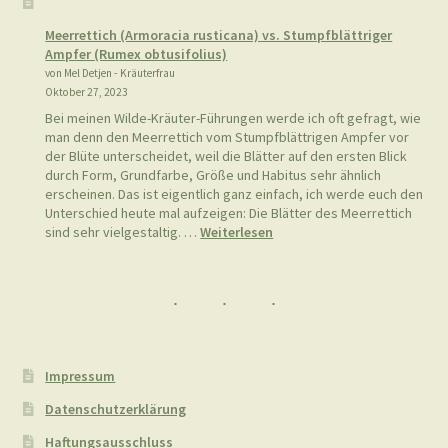
Oxymel
Meerrettich (Armoracia rusticana) vs. Stumpfblättriger
Ampfer (Rumex obtusifolius)
von Mel Detjen - Kräuterfrau
Oktober 27, 2023
Bei meinen Wilde-Kräuter-Führungen werde ich oft gefragt, wie
man denn den Meerrettich vom Stumpfblättrigen Ampfer vor
der Blüte unterscheidet, weil die Blätter auf den ersten Blick
durch Form, Grundfarbe, Größe und Habitus sehr ähnlich
erscheinen. Das ist eigentlich ganz einfach, ich werde euch den
Unterschied heute mal aufzeigen: Die Blätter des Meerrettich
:
sind sehr vielgestaltig. …
Weiterlesen
Meerrettich
(Armoracia
rusticana)
vs.
Stumpfblättriger
Ampfer
(Rumex
Impressum
obtusifolius)
Datenschutzerklärung
Haftungsausschluss