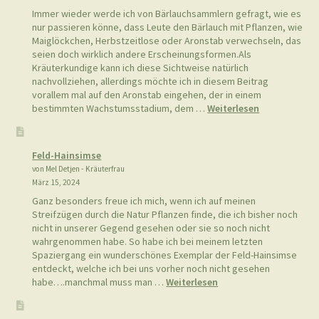
Immer wieder werde ich von Bärlauchsammlern gefragt, wie es
nur passieren könne, dass Leute den Bärlauch mit Pflanzen, wie
Maiglöckchen, Herbstzeitlose oder Aronstab verwechseln, das
seien doch wirklich andere Erscheinungsformen.Als
Kräuterkundige kann ich diese Sichtweise natürlich
nachvollziehen, allerdings möchte ich in diesem Beitrag
vorallem mal auf den Aronstab eingehen, der in einem
:
bestimmten Wachstumsstadium, dem …
Weiterlesen
Bärlauch
vom
Aronstab
Feld-Hainsimse
unterscheide
von Mel Detjen - Kräuterfrau
März 15, 2024
Ganz besonders freue ich mich, wenn ich auf meinen
Streifzügen durch die Natur Pflanzen finde, die ich bisher noch
nicht in unserer Gegend gesehen oder sie so noch nicht
wahrgenommen habe. So habe ich bei meinem letzten
Spaziergang ein wunderschönes Exemplar der Feld-Hainsimse
entdeckt, welche ich bei uns vorher noch nicht gesehen
:
habe….manchmal muss man …
Weiterlesen
Feld-
Hainsimse