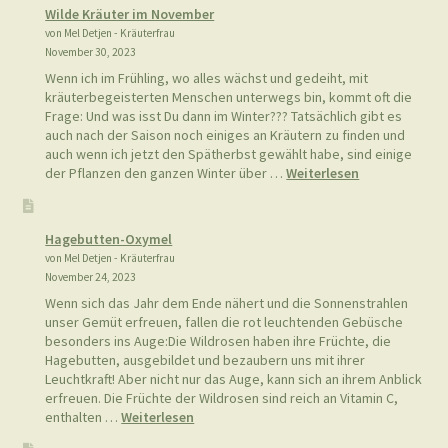
Wilde Kräuter im November
von Mel Detjen - Kräuterfrau
November 30, 2023
Wenn ich im Frühling, wo alles wächst und gedeiht, mit
kräuterbegeisterten Menschen unterwegs bin, kommt oft die
Frage: Und was isst Du dann im Winter??? Tatsächlich gibt es
auch nach der Saison noch einiges an Kräutern zu finden und
auch wenn ich jetzt den Spätherbst gewählt habe, sind einige
:
der Pflanzen den ganzen Winter über …
Weiterlesen
Wilde
Kräuter
im
Hagebutten-Oxymel
November
von Mel Detjen - Kräuterfrau
November 24, 2023
Wenn sich das Jahr dem Ende nähert und die Sonnenstrahlen
unser Gemüt erfreuen, fallen die rot leuchtenden Gebüsche
besonders ins Auge:Die Wildrosen haben ihre Früchte, die
Hagebutten, ausgebildet und bezaubern uns mit ihrer
Leuchtkraft! Aber nicht nur das Auge, kann sich an ihrem Anblick
erfreuen. Die Früchte der Wildrosen sind reich an Vitamin C,
:
enthalten …
Weiterlesen
Hagebutten-